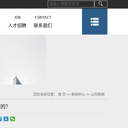
JOB
CONTACT
言
人才招聘
联系我们
您的当前位置：
首 页
>>
新闻中心
>>
公司新闻
样的？