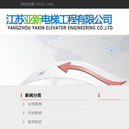
网站地图
|
RSS
|
XML
新闻分类
公司新闻
行业新闻
技术知识