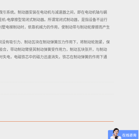
曳引系统。制动器安装在电动机与减速器之间，即在电动机轴与蜗
是机-电摩擦型常闭式制动器。所谓常闭式制动器，是指设备不运行
别墅电梯制动时，依靠机械力的作用，使制动带与制动轮摩擦而产生
间没有吸引力、制动瓦块在制动弹簧压力作用下，将制动轮抱紧，保
化吸合，带动制动臂使其制动弹簧受作用力，制动瓦块张开，与制动
同时失电，电磁铁芯中的磁力迅速消失，铁芯在制动弹簧的作用下通