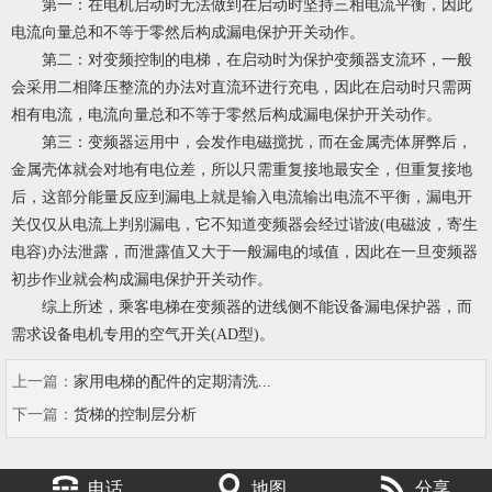
第一：在电机启动时无法做到在启动时坚持三相电流平衡，因此
电流向量总和不等于零然后构成漏电保护开关动作。
第二：对变频控制的电梯，在启动时为保护变频器支流环，一般
会采用二相降压整流的办法对直流环进行充电，因此在启动时只需两
相有电流，电流向量总和不等于零然后构成漏电保护开关动作。
第三：变频器运用中，会发作电磁搅扰，而在金属壳体屏弊后，
金属壳体就会对地有电位差，所以只需重复接地最安全，但重复接地
后，这部分能量反应到漏电上就是输入电流输出电流不平衡，漏电开
关仅仅从电流上判别漏电，它不知道变频器会经过谐波(电磁波，寄生
电容)办法泄露，而泄露值又大于一般漏电的域值，因此在一旦变频器
初步作业就会构成漏电保护开关动作。
综上所述，
乘客电梯
在变频器的进线侧不能设备漏电保护器，而
需求设备电机专用的空气开关(AD型)。
上一篇：
家用电梯的配件的定期清洗...
下一篇：
货梯的控制层分析
电话
地图
分享