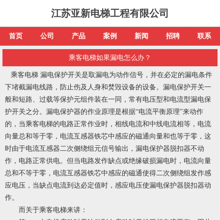
江苏亚新电梯工程有限公司
首页
公司
产品
案例
新闻
招聘
联系
乘客电梯如果漏电怎么办？
乘客电梯
漏电保护开关是取漏电为动作信号，并在必定的漏电条件
下堵截漏电线路，防止伤及人身和焚毁设备的设备。漏电保护开关一
般和短路、过载等保护元组件装在一同，常有电压型和电流型漏电保
护开关之分。漏电保护器的作业原理是根据“电流平衡原理”来动作
的，当
乘客电梯
的电路正常作业时，相线电流和中线电流相等，电流
向量总和等于零，电流互感器铁芯中感应的磁通向量和也等于零，这
时由于电流互感器二次侧绕组元信号输出，漏电保护器脱扣器不动
作，电路正常供电。但当电路发作缺点或绝缘破损漏电时，电流向量
总和不等于零，电流互感器铁芯中感应的磁通使得二次侧绕组发作感
应电压，当缺点电流到达必定值时，感应电压使漏电保护器脱扣器动
作。
而关于乘客电梯来讲：