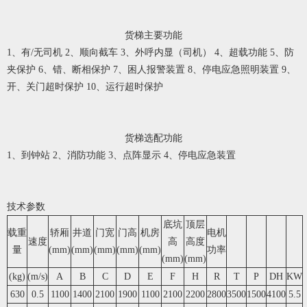
货梯主要功能
1、有/无司机 2、顺向截车 3、外呼内显（司机） 4、超载功能 5、防
夹保护 6、错、断相保护 7、困人报警装置 8、停电应急照明装置 9、
开、关门超时保护 10、运行超时保护
货梯
选配功能
1、到钟站 2、消防功能 3、点阵显示 4、停电应急装置
技术参数
底坑
顶层
载重
轿厢
井道
门宽
门高
机房
电机
速度
高
高度
量
(mm)
(mm)
(mm)
(mm)
(mm)
功率
(mm)
(mm)
(kg)
(m/s)
A
B
C
D
E
F
H
R
T
P
DH
KW
630
0.5
1100
1400
2100
1900
1100
2100
2200
2800
3500
1500
4100
5.5