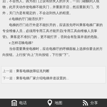
启，不会伤人。因为在门上设有防夹人的开关，一旦门碰触到人或
物，此开关动作使电梯不能关门，并重新开启，然后重新关门。另
外，关门力是有规定的，不会达到伤人的程度。
d.电梯的厅门能否扒开?
电梯的厅门在厅外是不能扒开的，应该首先呼叫
乘客电梯厂家
的
专业维修人员，必须用专用工具才能开启(专用工具由维修人员掌
管)。乘客是不准扒门的，更不能打开，否则会有坠落井道的危险。
e.怎样召唤电梯?
当你需要乘坐电梯时，应在电梯厅的呼梯面板上选择你要去的方
向按钮。上行按“向上”方向按钮，下行按“下”。
上一篇：
乘客电梯故障征兆判断
下一篇：
乘客电梯厂家介绍电梯井道设置的...
电话
地图
分享