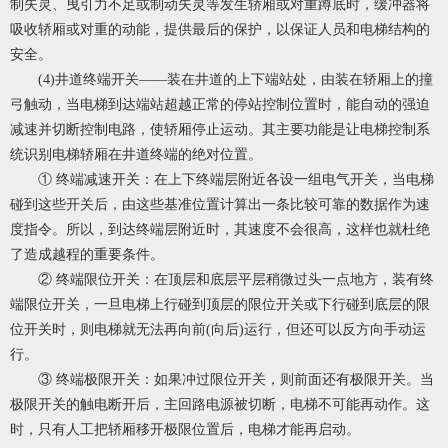
制失灵、曳引力不足或制动失灵等发生轿厢或对重蹲底时，缓冲器将
吸收轿厢或对重的动能，提供最后的保护，以保证人员和电梯结构的
安全。
(4)井道终端开关——装在井道的上下端站处，由装在轿厢上的撞
弓触动，当电梯到达端站超越正常的停站控制位置时，能自动的强迫
减速并切断控制电路，使轿厢停止运动。其主要功能是让电梯控制系
统识别电梯轿厢在井道终端的绝对位置。
① 终端减速开关：在上下终端层附近各设一组电气开关，当电梯
碰到这些开关后，由这些基准位置计算出一条比较可靠的数据作为速
度指令。所以，到达终端层附近时，其速度不会很高，这样也就杜绝
了造成越程的重要条件。
② 终端限位开关：在顶层和底层平层稍微过头一点地方，装有终
端限位开关，一旦电梯上行碰到顶层的限位开关或下行碰到底层的限
位开关时，则电梯就无法再向前(向后)运行，但还可以反方向手动运
行。
③ 终端极限开关：如果冲过限位开关，则前面还有极限开关。当
极限开关的触电断开后，主回路电源被切断，电梯不可能再动作。这
时，只有人工把轿厢移开极限位置后，电梯才能再启动。