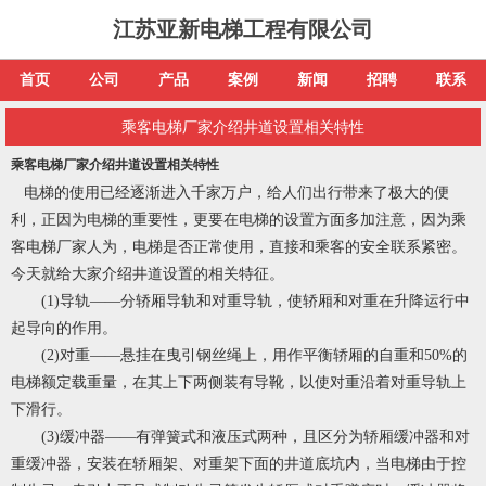
江苏亚新电梯工程有限公司
首页
公司
产品
案例
新闻
招聘
联系
乘客电梯厂家介绍井道设置相关特性
乘客电梯厂家介绍井道设置相关特性
电梯的使用已经逐渐进入千家万户，给人们出行带来了极大的便
利，正因为电梯的重要性，更要在电梯的设置方面多加注意，因为
乘
客电梯厂家
人为，电梯是否正常使用，直接和乘客的安全联系紧密。
今天就给大家介绍井道设置的相关特征。
(1)导轨——分轿厢导轨和对重导轨，使轿厢和对重在升降运行中
起导向的作用。
(2)对重——悬挂在曳引钢丝绳上，用作平衡轿厢的自重和50%的
电梯额定载重量，在其上下两侧装有导靴，以使对重沿着对重导轨上
下滑行。
(3)缓冲器——有弹簧式和液压式两种，且区分为轿厢缓冲器和对
重缓冲器，安装在轿厢架、对重架下面的井道底坑内，当电梯由于控