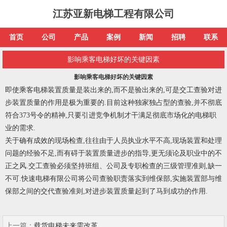
江苏亚新电梯工程有限公司
首页
公司
产品
案例
新闻
招聘
联系
影响乘客电梯好坏的关键因素
影响乘客电梯好坏的关键因素
即使
乘客电梯
装置质量是装出来的,而不是验出来的,可是交工查验对进
步装置质量的作用是极为重要的.目前这种独家独占型的查验,并不彻底
符合373号令的精神,只要引进竞争机制才干满足彻底市场化的电梯职
业的需求.
关于确有成效的现场检查,往往由于人员执业水平不高,现场装置和处理
问题的经验不足,而有碍于装置质量进步的指导,更无须论及职业中的不
正之风.交工查验必须坚持班组、公司及专职检查的三级管理准则,缺一
不可.快速电梯有限公司将公司查验职责落实到维保部,实施装置部与维
保部之间的交代查验准则,对进步装置质量起到了马到成功的作用.
上一篇：
载货电梯未来需改革