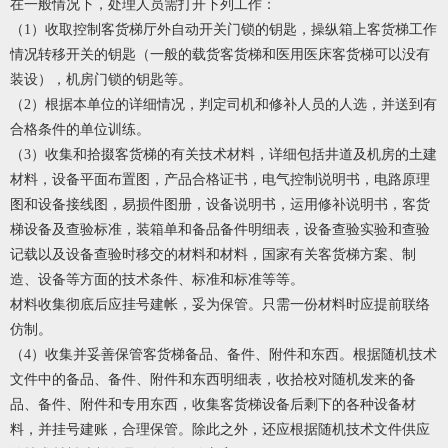
在一般情况下，处理人员需打开下列工作：
（1）收取控制客货梯厅外自动开关门锁的钥匙，操纵箱上客货梯工作
情况转移开关的钥匙（一般的载货客货梯和医用医床客货梯可以没有
装设），机房门锁的钥匙等。
（2）根据本单位的详细情况，判定司机和修补人员的人选，并送到有
合格条件的单位训练。
（3）收集和拾掇客货梯的有关技术材料，详细包括井道及机房的土建
材料，设备平面布置图，产品合格证书，电气控制说明书，电路原理
图和设备接线图，易损件图册，设备说明书，运用修补说明书，客货
梯设备及查验标准，装箱单和备品备件明细表，设备查验实验和查验
记载以及设备查验时移交的材料和材料，国家有关客货梯方案、制
造、设备等方面的技术条件、标准和标准等等。
材料收集彻底后应挂号建帐，妥为保管。只需一份材料时应提前联络
仿制。
（4）收集并妥善保管客货梯备品、备件、附件和东西。根据随机技术
文件中的备品、备件、附件和东西明细表，收拾校对随机发来的备
品、备件、附件和专用东西，收集客货梯设备后剩下的各种设备材
料，并挂号建账，合理保管。除此之外，还应根据随机技术文件供应