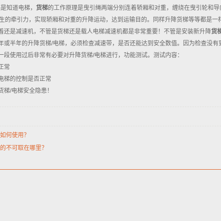
是知道电梯，
货梯
的工作原理是曳引绳两端分别连着轿厢和对重，缠绕在曳引轮和导
生的牵引力，实现轿厢和对重的升降运动，达到运输目的。同样升降货梯等等都是一
着还是减速机，不管是货梯还是载人电梯减速机都是非常重要！不管是安装新升降
货
年或半年的升降货梯/电梯，必须检查减速带，是否还能达到安全数值。因为检查没有
一段使用过后非常有必要对升降货梯/电梯进行，功能测试。测试内容：
正常
电梯的控制是否正常
货梯/电梯安全隐患！
如何使用？
的不可取在哪里？