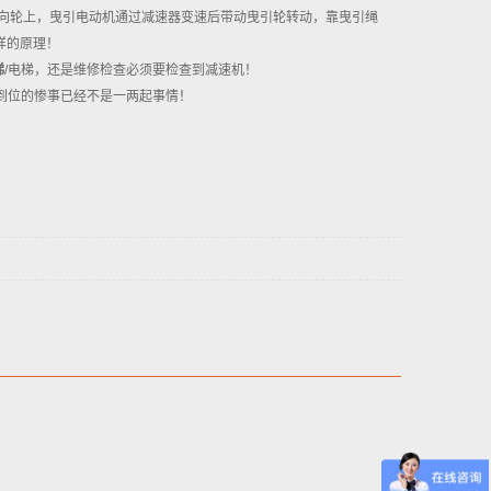
向轮上，曳引电动机通过减速器变速后带动曳引轮转动，靠曳引绳
样的原理！
梯
/电梯，还是维修检查必须要检查到减速机！
到位的惨事已经不是一两起事情！