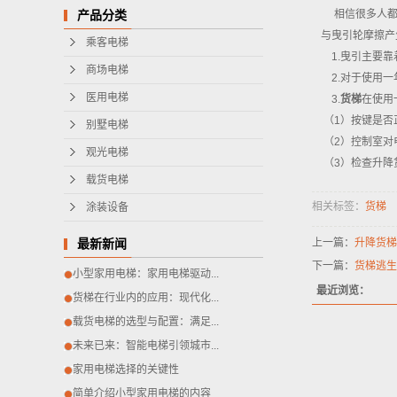
相信很多人都
产品分类
与曳引轮摩擦产
乘客电梯
1.曳引主要靠
商场电梯
2.对于使用一
医用电梯
3.
货梯
在使用
（1）按键是否
别墅电梯
（2）控制室对
观光电梯
（3）检查升降
载货电梯
相关标签：
货梯
涂装设备
上一篇：
升降货梯
最新新闻
下一篇：
货梯逃生
小型家用电梯：家用电梯驱动...
最近浏览：
货梯在行业内的应用：现代化...
载货电梯的选型与配置：满足...
未来已来：智能电梯引领城市...
家用电梯选择的关键性
简单介绍小型家用电梯的内容