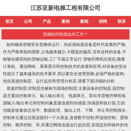
江苏亚新电梯工程有限公司
首页
公司
产品
案例
新闻
招聘
联系
货梯的控制器如何工作？
如何确保货物安全
货梯
体运行，你必须知道设备是时代发展的产物,
作为严格审批的国家,土地越来越少,大楼盖的越高,没有这样的设备,不
能够在楼层间的货物运输,工厂不能正常运行.货物升降机出现后,随着
计算机、通信网络、屏幕显示和控制技术的发展和应用,对设备的安全
性提出了越来越高的技术要求.所以要安全使用货梯,必须严格的架构,
包括直接控制层、运行监控和管理分析层,请看下面详细的分析.
直接控制层,控制层也被称为现场控制层,主要设备的控制器,该控制
器主要由控制单元、输入输出单元、电源单元、泵站等货物升降机电
源输入/输出单元和控制对象直接连接到传感器,传感器和执行器,它的
功能是收集状态信号、数据处理、输出上升、下降、停止等控制指令,
控制单元通过总线连接到一个火柴盒,直接数字控制,即连续控制、逻辑
控制、顺序控制、等,并通过网络连接运行监控层,实现监控和操作的传